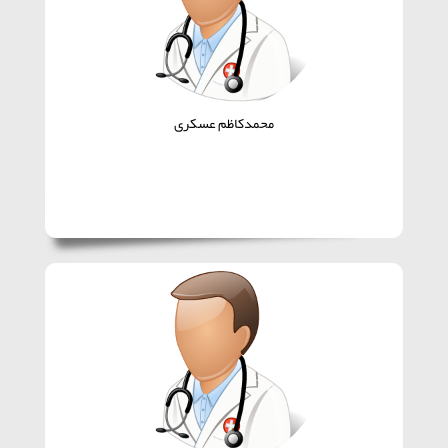
محمدکاظم عسکری