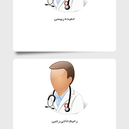
حمیده رییسی
رحیم حاجی رجبی