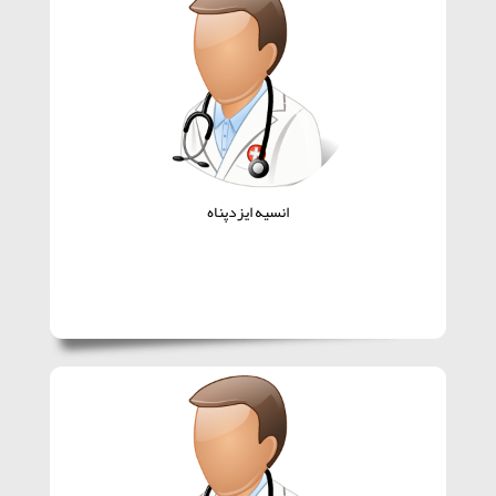
انسیه ایزدپناه