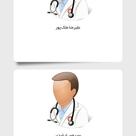
علیرضا ملک پور
سیروس ارشدی