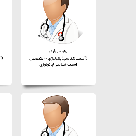
رویا بازیاری
(آسیب شناسی( پاتولوژی - (متخصص
(آ
آسیب شناسی (پاتولوژی