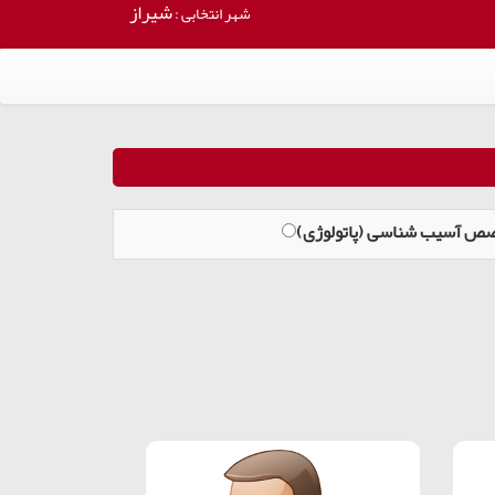
شیراز
شهر انتخابی :
صص آسیب شناسی (پاتولوژی