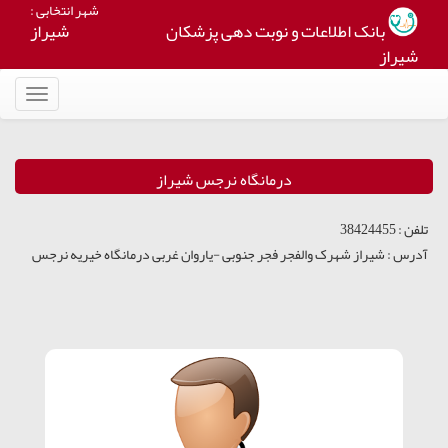
شهر انتخابی :
بانک اطلاعات و نوبت دهی پزشکان
شیراز
شیراز
Toggle
navigation
درمانگاه نرجس شیراز
تلفن :
38424455
آدرس :
شیراز شهرک والفجر فجر جنوبی -یاروان غربی درمانگاه خیریه نرجس