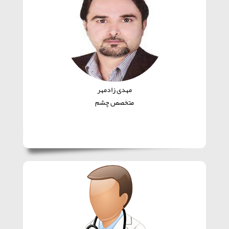
مهدی زادمهر
متخصص چشم