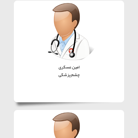
امین عسکری
چشم پزشکی