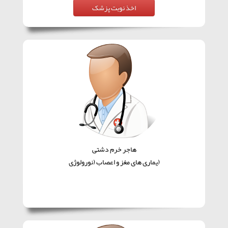
هاجر خرم دشتی
(یماری های مغز و اعصاب (نورولوژی