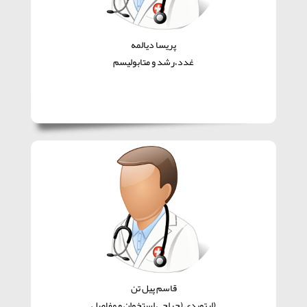
پریسا دیالمه
غدد،رشد و متابولیسم
قاسم پیل تن
(ارتوپدی (جراحی استخوان و مفاصل